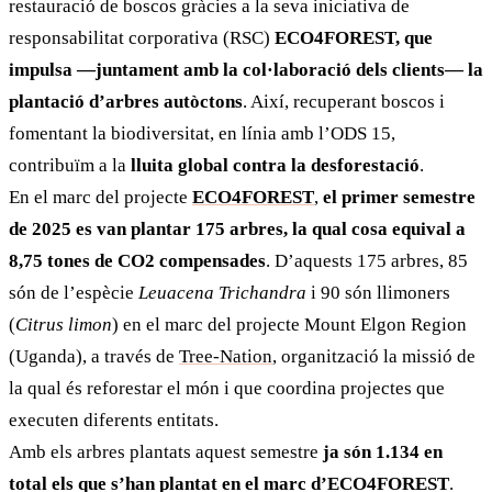
restauració de boscos gràcies a la seva iniciativa de
responsabilitat corporativa (RSC)
ECO4FOREST, que
impulsa —juntament amb la col·laboració dels clients— la
plantació d’arbres autòctons
. Així, recuperant boscos i
fomentant la biodiversitat, en línia amb l’ODS 15,
contribuïm a la
lluita global contra la desforestació
.
En el marc del projecte
ECO4FOREST
,
el primer semestre
de 2025 es van plantar 175 arbres, la qual cosa equival a
8,75 tones de CO
2
compensades
. D’aquests 175 arbres, 85
són de l’espècie
Leuacena Trichandra
i 90 són llimoners
(
Citrus limon
) en el marc del projecte Mount Elgon Region
(Uganda), a través de
Tree-Nation
, organització la missió de
la qual és reforestar el món i que coordina projectes que
executen diferents entitats.
Amb els arbres plantats aquest semestre
ja són 1.134 en
total els que s’han plantat en el marc d’ECO4FOREST
.