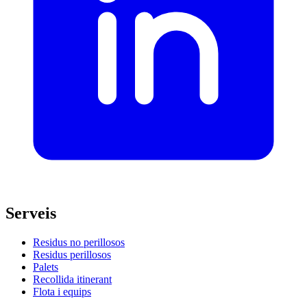
Serveis
Residus no perillosos
Residus perillosos
Palets
Recollida itinerant
Flota i equips