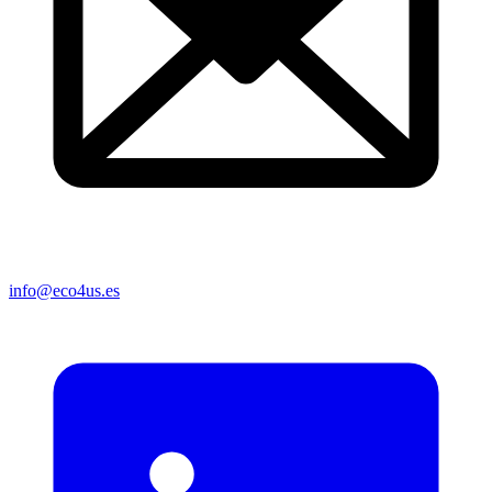
info@eco4us.es