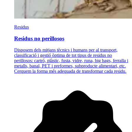
Residus
Residus no perillosos
Disposem dels mitjans tècnics i humans per al transport,
classificació i gestió òptima de tot tipus de residus no
perillosos: cartró, plàstic, fusta, vidre, runa, big bags, ferralla i
metalls, banal, PET i preformes, subproducte alimentari, etc.
Cerquem la forma més adequada de transformar cada residu.