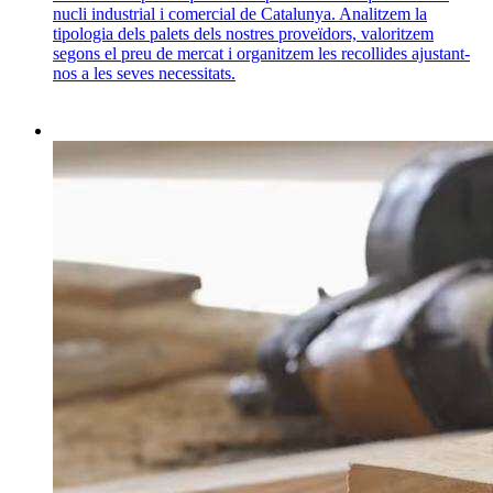
nucli industrial i comercial de Catalunya. Analitzem la
tipologia dels palets dels nostres proveïdors, valoritzem
segons el preu de mercat i organitzem les recollides ajustant-
nos a les seves necessitats.