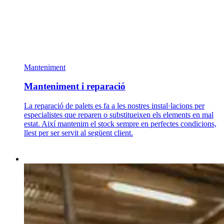
Manteniment
Manteniment i reparació
La reparació de palets es fa a les nostres instal·lacions per
especialistes que reparen o substitueixen els elements en mal
estat. Així mantenim el stock sempre en perfectes condicions,
llest per ser servit al següent client.