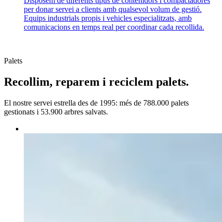
Disposem de diferents tipus de contenidors i compactadores
per donar servei a clients amb qualsevol volum de gestió.
Equips industrials propis i vehicles especialitzats, amb
comunicacions en temps real per coordinar cada recollida.
Palets
Recollim, reparem i reciclem palets.
El nostre servei estrella des de 1995: més de 788.000 palets
gestionats i 53.900 arbres salvats.